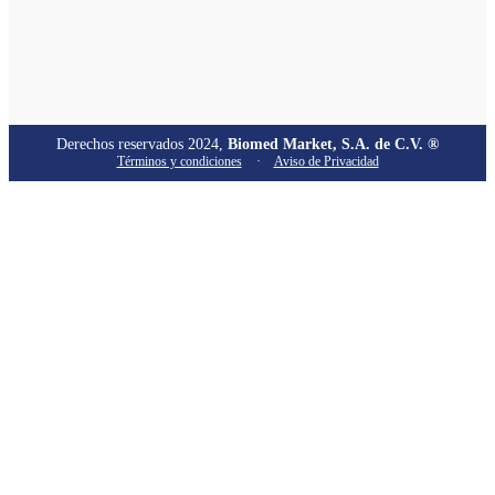
Derechos reservados 2024,
Biomed Market, S.A. de C.V. ®
Términos y condiciones
·
Aviso de Privacidad