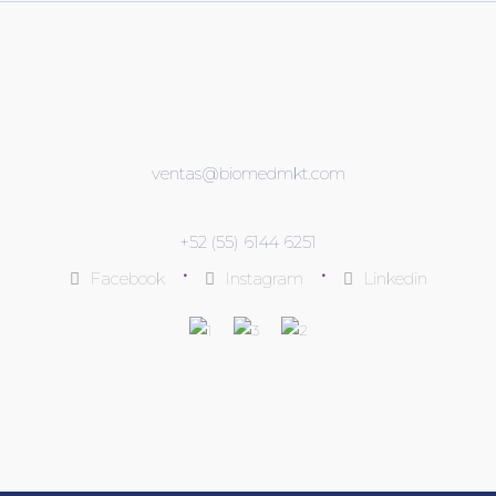
ventas@biomedmkt.com
+52 (55) 6144 6251
•
•
Facebook
Instagram
Linkedin