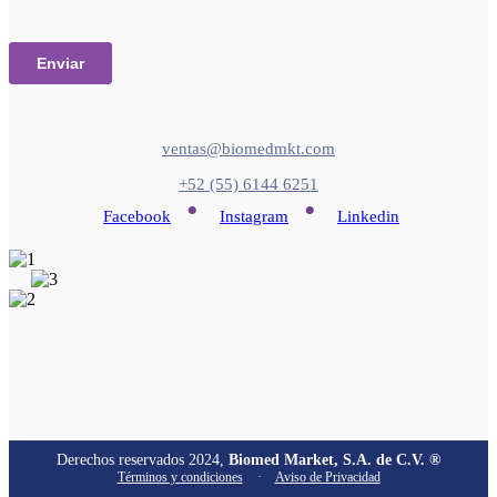
ventas@biomedmkt.com
+52 (55) 6144 6251
•
•
Facebook
Instagram
Linkedin
Derechos reservados 2024,
Biomed Market, S.A. de C.V. ®
Términos y condiciones
·
Aviso de Privacidad