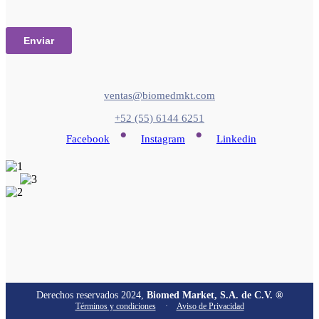
ventas@biomedmkt.com
+52 (55) 6144 6251
•
•
Facebook
Instagram
Linkedin
Derechos reservados 2024,
Biomed Market, S.A. de C.V. ®
Términos y condiciones
·
Aviso de Privacidad