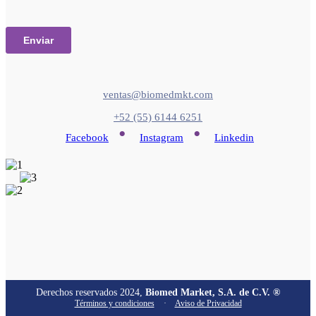
ventas@biomedmkt.com
+52 (55) 6144 6251
•
•
Facebook
Instagram
Linkedin
Derechos reservados 2024,
Biomed Market, S.A. de C.V. ®
Términos y condiciones
·
Aviso de Privacidad