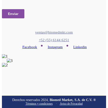
ventas@biomedmkt.com
+52 (55) 6144 6251
•
•
Facebook
Instagram
Linkedin
Derechos reservados 2024,
Biomed Market, S.A. de C.V. ®
Términos y condiciones
·
Aviso de Privacidad