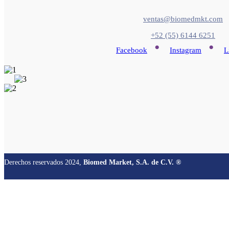
ventas@biomedmkt.com
+52 (55) 6144 6251
•
•
Facebook
Instagram
L
Derechos reservados 2024,
Biomed Market, S.A. de C.V. ®