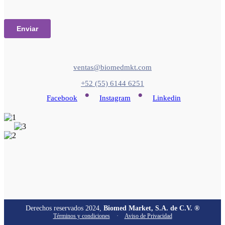
ventas@biomedmkt.com
+52 (55) 6144 6251
•
•
Facebook
Instagram
Linkedin
Derechos reservados 2024,
Biomed Market, S.A. de C.V. ®
Términos y condiciones
·
Aviso de Privacidad