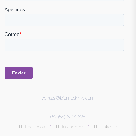
ventas@biomedmkt.com
+52 (55) 6144 6251
•
•
Facebook
Instagram
Linkedin