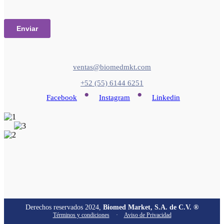
ventas@biomedmkt.com
+52 (55) 6144 6251
•
•
Facebook
Instagram
Linkedin
Derechos reservados 2024,
Biomed Market, S.A. de C.V. ®
Términos y condiciones
·
Aviso de Privacidad