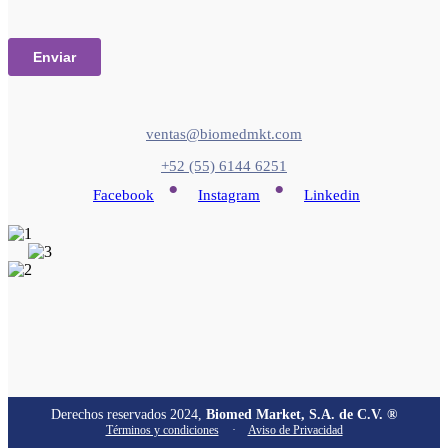
ventas@biomedmkt.com
+52 (55) 6144 6251
•
•
Facebook
Instagram
Linkedin
Derechos reservados 2024,
Biomed Market, S.A. de C.V. ®
Términos y condiciones
·
Aviso de Privacidad