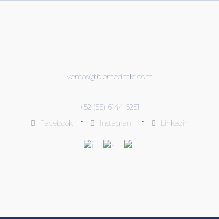
ventas@biomedmkt.com
+52 (55) 6144 6251
•
•
Facebook
Instagram
Linkedin