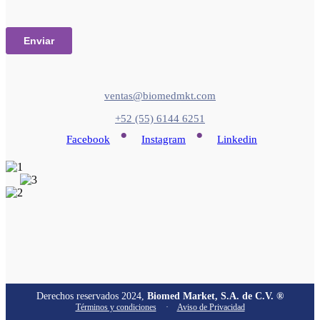
ventas@biomedmkt.com
+52 (55) 6144 6251
•
•
Facebook
Instagram
Linkedin
Derechos reservados 2024,
Biomed Market, S.A. de C.V. ®
Términos y condiciones
·
Aviso de Privacidad