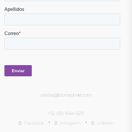
ventas@biomedmkt.com
+52 (55) 6144 6251
•
•
Facebook
Instagram
Linkedin