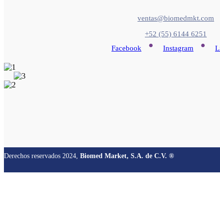
ventas@biomedmkt.com
+52 (55) 6144 6251
•
•
Facebook
Instagram
L
Derechos reservados 2024,
Biomed Market, S.A. de C.V. ®