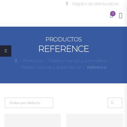
Registro de distribuidores
0
PRODUCTOS
REFERENCE
Productos
Pipeteo manual y automático
/
/
/
Pipeteo manual y dispensación
Reference
/