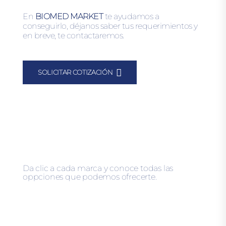
En
BIOMED MARKET
te ayudamos a
conseguirlo, déjanos saber tus requerimientos y
en breve, te contactaremos.
SOLICITAR COTIZACIÓN
Da clic a cada marca y conoce todas las
oppciones que podemos ofrecerte.