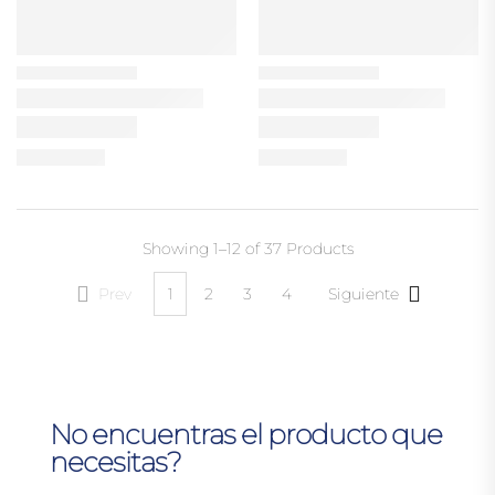
Showing
1–12 of 37
Products
Prev
1
2
3
4
Siguiente
No encuentras el producto que
necesitas?