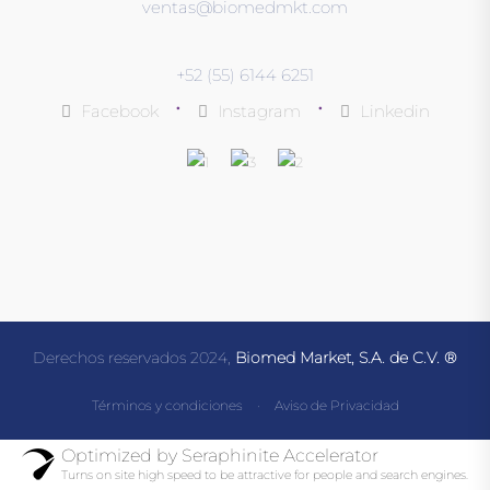
ventas@biomedmkt.com
+52 (55) 6144 6251
•
•
Facebook
Instagram
Linkedin
Derechos reservados 2024,
Biomed Market, S.A. de C.V. ®
Términos y condiciones
·
Aviso de Privacidad
Optimized by Seraphinite Accelerator
Turns on site high speed to be attractive for people and search engines.