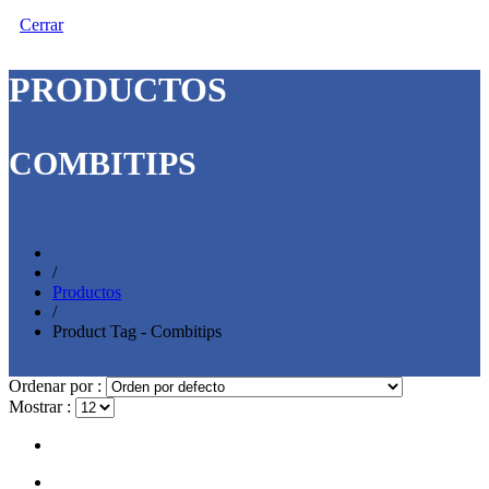
Cerrar
PRODUCTOS
COMBITIPS
/
Productos
/
Product Tag - Combitips
Ordenar por :
Mostrar :