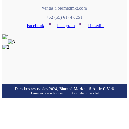
ventas@biomedmkt.com
+52 (55) 6144 6251
•
•
Facebook
Instagram
Linkedin
Derechos reservados 2024,
Biomed Market, S.A. de C.V. ®
Términos y condiciones
·
Aviso de Privacidad