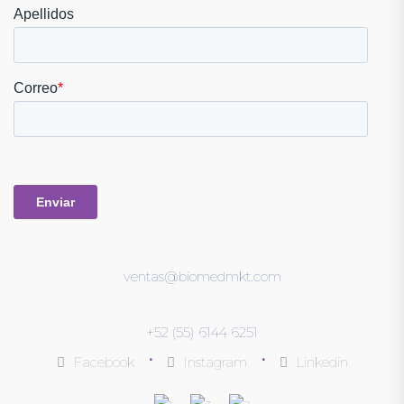
ventas@biomedmkt.com
+52 (55) 6144 6251
•
•
Facebook
Instagram
Linkedin